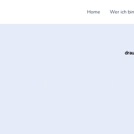
Home
Wer ich bin
dra